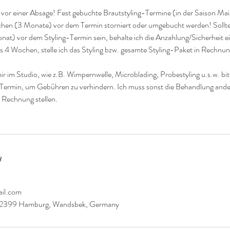
e vor einer Absage! Fest gebuchte Brautstyling-Termine (in der Saison Ma
hen (3 Monate) vor dem Termin storniert oder umgebucht werden! Sollte
 Monat) vor dem Styling-Termin sein, behalte ich die Anzahlung/Sicherheit ei
ls 4 Wochen, stelle ich das Styling bzw. gesamte Styling-Paket in Rechnun
ir im Studio, wie z.B. Wimpernwelle, Microblading, Probestyling u.s.w. bit
Termin, um Gebühren zu verhindern. Ich muss sonst die Behandlung ande
 Rechnung stellen.
n
ail.com
22399 Hamburg, Wandsbek, Germany