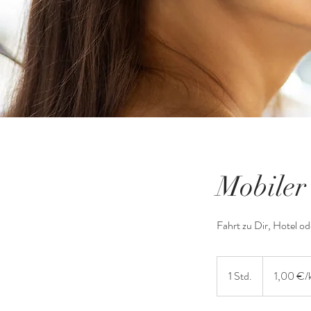
Mobiler 
Fahrt zu Dir, Hotel 
1,00
€/km
1 Std.
1
1,00 €/
S
t