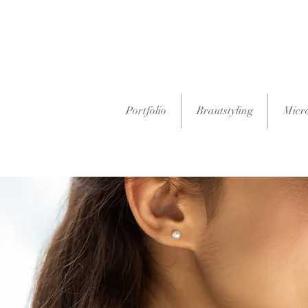
Portfolio
Brautstyling
Micr