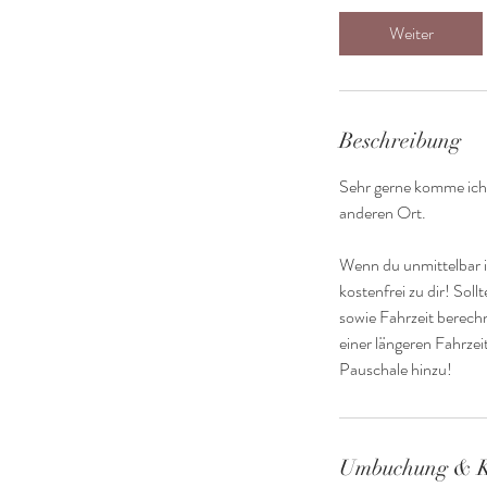
d
Weiter
Beschreibung
Sehr gerne komme ich 
anderen Ort.
Wenn du unmittelbar 
kostenfrei zu dir! Sol
sowie Fahrzeit berec
einer längeren Fahrze
Pauschale hinzu!
Umbuchung & 