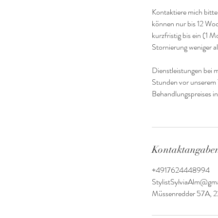
Kontaktiere mich bitt
können nur bis 12 Woc
kurzfristig bis ein (1
Stornierung weniger a
Dienstleistungen bei m
Stunden vor unserem 
Behandlungspreises in
Kontaktangabe
+4917624448994
StylistSylviaAlm@gm
Müssenredder 57A, 