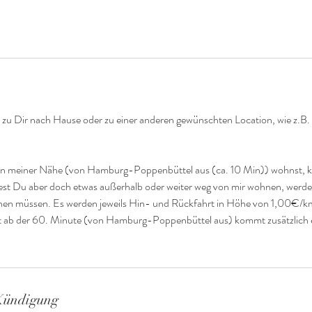
zu Dir nach Hause oder zu einer anderen gewünschten Location, wie z.B. 
in meiner Nähe (von Hamburg-Poppenbüttel aus (ca. 10 Min)) wohnst, 
ltest Du aber doch etwas außerhalb oder weiter weg von mir wohnen, werde 
hnen müssen. Es werden jeweils Hin- und Rückfahrt in Höhe von 1,00€/k
it ab der 60. Minute (von Hamburg-Poppenbüttel aus) kommt zusätzlich 
Kündigung