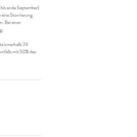
i bis ende September)
 eine Stornierung
n. Bei einer
g.
te innerhalb 24
rnfalls mit 50% des