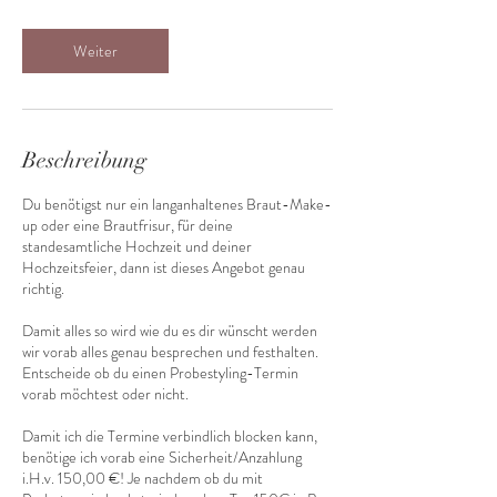
0
M
Weiter
i
n
.
Beschreibung
Du benötigst nur ein langanhaltenes Braut-Make-
up oder eine Brautfrisur, für deine
standesamtliche Hochzeit und deiner
Hochzeitsfeier, dann ist dieses Angebot genau
richtig.
Damit alles so wird wie du es dir wünscht werden
wir vorab alles genau besprechen und festhalten.
Entscheide ob du einen Probestyling-Termin
vorab möchtest oder nicht.
Damit ich die Termine verbindlich blocken kann,
benötige ich vorab eine Sicherheit/Anzahlung
i.H.v. 150,00 €! Je nachdem ob du mit