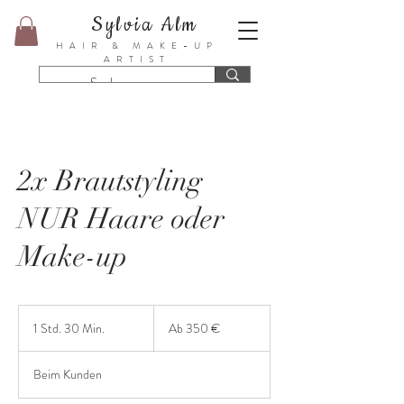
Sylvia Alm
HAIR & MAKE-UP
ARTIST
2x Brautstyling
NUR Haare oder
Make-up
Ab
350
1 Std. 30 Min.
1
Ab 350 €
Euro
S
t
Beim Kunden
d
3