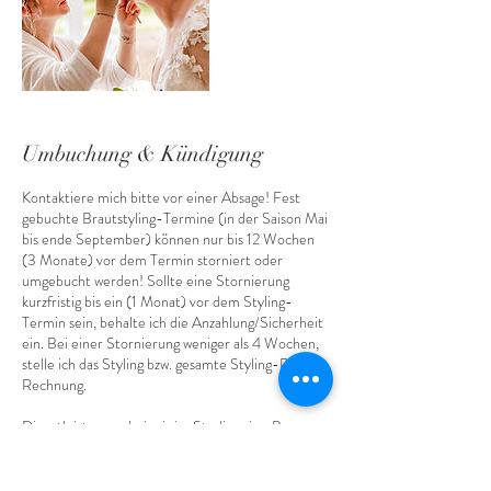
Umbuchung & Kündigung
Kontaktiere mich bitte vor einer Absage! Fest
gebuchte Brautstyling-Termine (in der Saison Mai
bis ende September) können nur bis 12 Wochen
(3 Monate) vor dem Termin storniert oder
umgebucht werden! Sollte eine Stornierung
kurzfristig bis ein (1 Monat) vor dem Styling-
Termin sein, behalte ich die Anzahlung/Sicherheit
ein. Bei einer Stornierung weniger als 4 Wochen,
stelle ich das Styling bzw. gesamte Styling-Paket in
Rechnung.
Dienstleistungen bei mir im Studio, wie z.B.
Wimpernwelle, Microblading, Probestyling u.s.w.
bitte innerhalb 24 Stunden vor unserem Termin,
um Gebühren zu verhindern. Ich muss sonst die